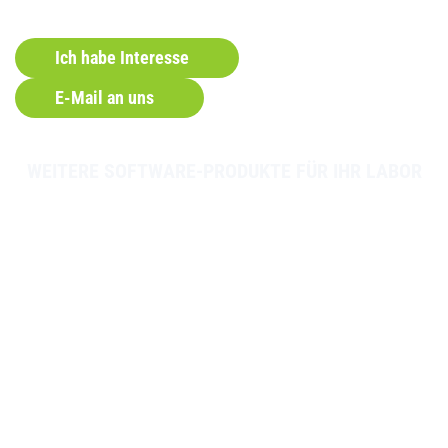
Ich habe Interesse
E-Mail an uns
WEITERE SOFTWARE-PRODUKTE FÜR IHR LABOR
ONLINEBEFUNDE
Laborbefunde einfach und schnell digital
bereitstellen.
Mehr erfahren
ONLINEAUFTRAG
Die einfachste Art Labor-aufträge zu
erfassen und abzuwickeln.