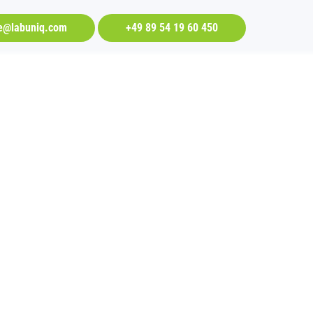
ce@labuniq.com
+49 89 54 19 60 450
ls nur ein
 heute
ren und
chen Labor.