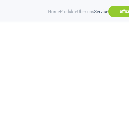
Home
Produkte
Über uns
Service
offi
e abrufen: Mehr a
Befundportal ist
r schnellen, siche
vice im medizinis